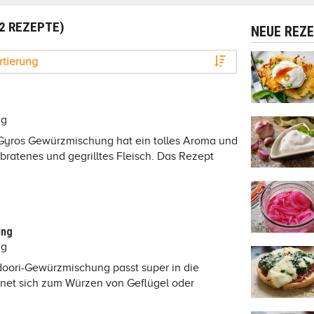
(2 REZEPTE)
NEUE REZ
rtierung
ng
Gyros Gewürzmischung hat ein tolles Aroma und
ebratenes und gegrilltes Fleisch. Das Rezept
ung
ng
doori-Gewürzmischung passt super in die
gnet sich zum Würzen von Geflügel oder