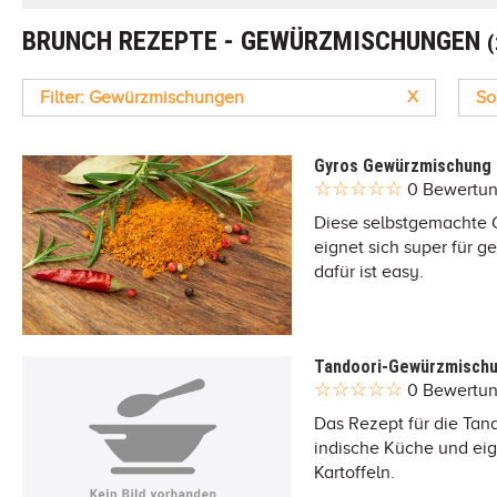
BRUNCH REZEPTE - GEWÜRZMISCHUNGEN
Filter: Gewürzmischungen
X
So
Gyros Gewürzmischung
0 Bewertu
Diese selbstgemachte 
eignet sich super für g
dafür ist easy.
Tandoori-Gewürzmisch
0 Bewertu
Das Rezept für die Tan
indische Küche und ei
Kartoffeln.