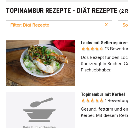
TOPINAMBUR REZEPTE - DIÄT REZEPTE
(2 
Filter: Diät Rezepte
X
So
Lachs mit Selleriepüree
13 Bewert
Das Rezept für den Lachs
überzeugt in Sachen Ge
Fischliebhaber.
Topinambur mit Kerbel
1 Bewertun
Gesund, fettarm und ein
Kerbel. Mit diesem Reze