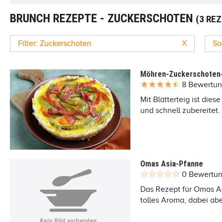
BRUNCH REZEPTE - ZUCKERSCHOTEN
(3 RE
Filter: Zuckerschoten
X
So
Möhren-Zuckerschoten
8 Bewertu
Mit Blätterteig ist di
und schnell zubereitet.
Omas Asia-Pfanne
0 Bewertu
Das Rezept für Omas As
tolles Aroma, dabei abe