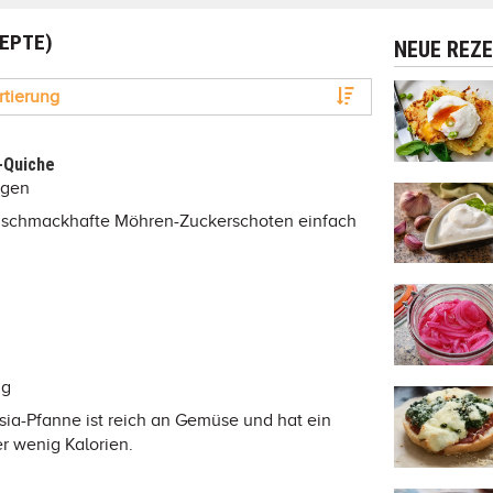
ZEPTE)
NEUE REZ
rtierung
-Quiche
ngen
ese schmackhafte Möhren-Zuckerschoten einfach
ng
ia-Pfanne ist reich an Gemüse und hat ein
r wenig Kalorien.