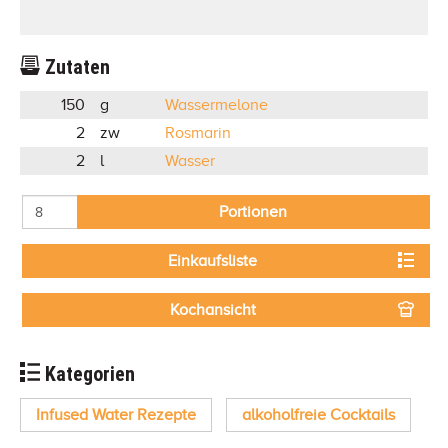
Zutaten
150
g
Wassermelone
2
zw
Rosmarin
2
l
Wasser
Portionen
Einkaufsliste
Kochansicht
Kategorien
Infused Water Rezepte
alkoholfreie Cocktails