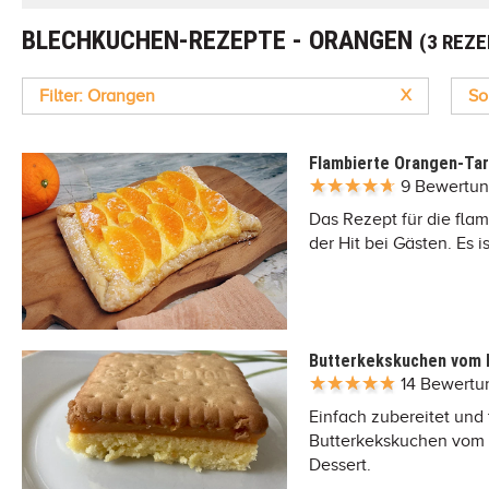
BLECHKUCHEN-REZEPTE - ORANGEN
(3 REZ
Filter: Orangen
X
So
Flambierte Orangen-Ta
9 Bewertu
Das Rezept für die flamb
der Hit bei Gästen. Es 
Butterkekskuchen vom 
14 Bewert
Einfach zubereitet und
Butterkekskuchen vom 
Dessert.