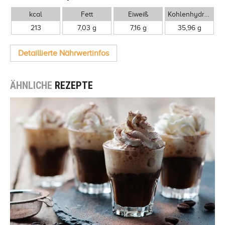
kcal
Fett
Eiweiß
Kohlenhydrate
213
7,03 g
7,16 g
35,96 g
Detaillierte Nährwertinfos
ÄHNLICHE
REZEPTE