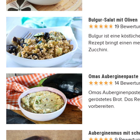
Bulgur-Salat mit Oliven
19 Bewert
Bulgur ist eine köstlic
Rezept bringt einen me
Zucchini.
Omas Auberginenpaste
14 Bewert
Omas Auberginenpaste g
geröstetes Brot. Das Rez
vorbereiten.
Auberginenmus mit sch
9 Bewertu