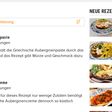
NEUE REZ
rtierung
npaste
tungen
hält die Griechische Auberginenpaste durch das
 und das Rezept gibt Würze und Geschmack dazu.
reme
tungen
für dieses Rezept nur wenige Zutaten benötigt
che Auberginencreme dennoch so köstlich