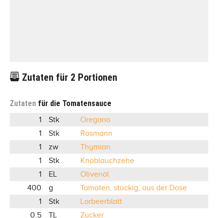
Zutaten für
2
Portionen
Zutaten
für die Tomatensauce
1
Stk
Oregano
1
Stk
Rosmarin
1
zw
Thymian
1
Stk
Knoblauchzehe
1
EL
Olivenöl
400
g
Tomaten, stückig, aus der Dose
1
Stk
Lorbeerblatt
0.5
TL
Zucker