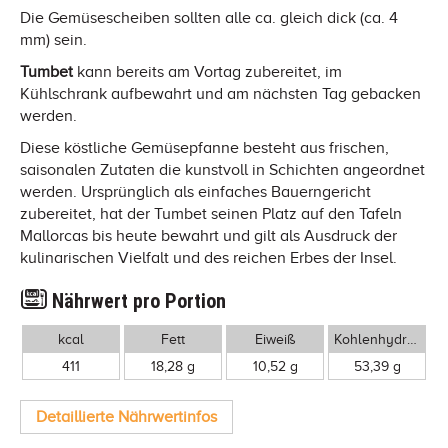
Die Gemüsescheiben sollten alle ca. gleich dick (ca. 4
mm) sein.
Tumbet
kann bereits am Vortag zubereitet, im
Kühlschrank aufbewahrt und am nächsten Tag gebacken
werden.
Diese köstliche Gemüsepfanne besteht aus frischen,
saisonalen Zutaten die kunstvoll in Schichten angeordnet
werden. Ursprünglich als einfaches Bauerngericht
zubereitet, hat der Tumbet seinen Platz auf den Tafeln
Mallorcas bis heute bewahrt und gilt als Ausdruck der
kulinarischen Vielfalt und des reichen Erbes der Insel.
Nährwert pro Portion
kcal
Fett
Eiweiß
Kohlenhydrate
411
18,28 g
10,52 g
53,39 g
Detaillierte Nährwertinfos