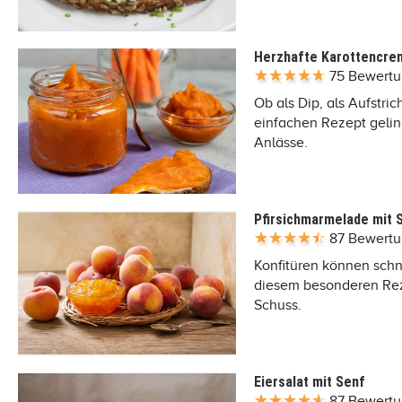
Herzhafte Karottencre
75 Bewert
Ob als Dip, als Aufstri
einfachen Rezept geling
Anlässe.
Pfirsichmarmelade mit 
87 Bewert
Konfitüren können schne
diesem besonderen Reze
Schuss.
Eiersalat mit Senf
87 Bewert