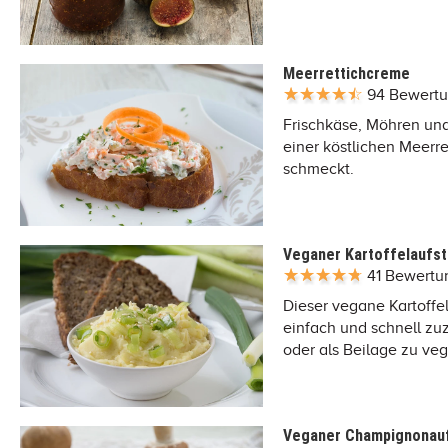
Meerrettichcreme
94 Bewert
Frischkäse, Möhren un
einer köstlichen Meerre
schmeckt.
Veganer Kartoffelaufst
41 Bewert
Dieser vegane Kartoffe
einfach und schnell zu
oder als Beilage zu ve
Veganer Champignonauf