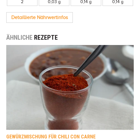
2
0,03 g
0,14 g
0,14 g
Detaillierte Nährwertinfos
ÄHNLICHE
REZEPTE
GEWÜRZMISCHUNG FÜR CHILI CON CARNE