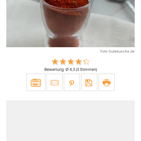
Foto Gutekueche.de
Bewertung: Ø
4,3
(
3
Stimmen)