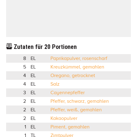
Zutaten für
20
Portionen
8
EL
Paprikapulver, rosenscharf
5
EL
Kreuzkümmel, gemahlen
4
EL
Oregano, getrocknet
4
EL
Salz
3
EL
Cayennepfeffer
2
EL
Pfeffer, schwarz, gemahlen
2
EL
Pfeffer, weiß, gemahlen
2
EL
Kakaopulver
1
EL
Piment, gemahlen
1
TL
Zimtpulver