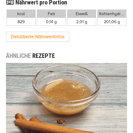
Nährwert pro Portion
kcal
Fett
Eiweiß
Kohlenhydrate
829
0,14 g
2,01 g
201,06 g
Detaillierte Nährwertinfos
ÄHNLICHE
REZEPTE