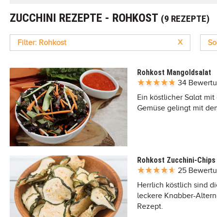
ZUCCHINI REZEPTE - ROHKOST
(9 REZEPTE)
Filter: Rohkost
X
So
Rohkost Mangoldsalat
34 Bewert
Ein köstlicher Salat m
Gemüse gelingt mit de
Rohkost Zucchini-Chips
25 Bewert
Herrlich köstlich sind 
leckere Knabber-Altern
Rezept.