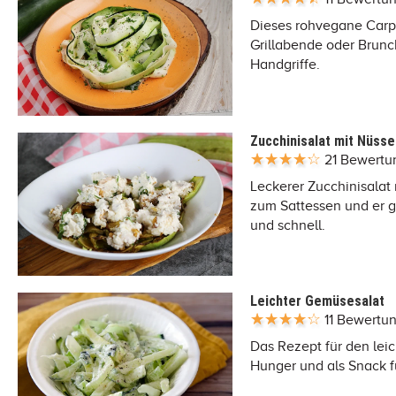
Dieses rohvegane Carpac
Grillabende oder Brunc
Handgriffe.
Zucchinisalat mit Nüss
21 Bewert
Leckerer Zucchinisalat 
zum Sattessen und er g
und schnell.
Leichter Gemüsesalat
11 Bewertu
Das Rezept für den leic
Hunger und als Snack fü