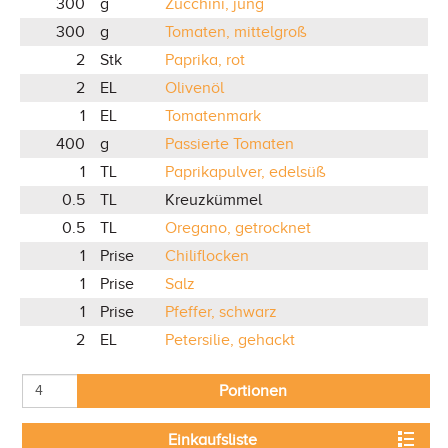
300
g
Zucchini, jung
300
g
Tomaten, mittelgroß
2
Stk
Paprika, rot
2
EL
Olivenöl
1
EL
Tomatenmark
400
g
Passierte Tomaten
1
TL
Paprikapulver, edelsüß
0.5
TL
Kreuzkümmel
0.5
TL
Oregano, getrocknet
1
Prise
Chiliflocken
1
Prise
Salz
1
Prise
Pfeffer, schwarz
2
EL
Petersilie, gehackt
Portionen
Einkaufsliste