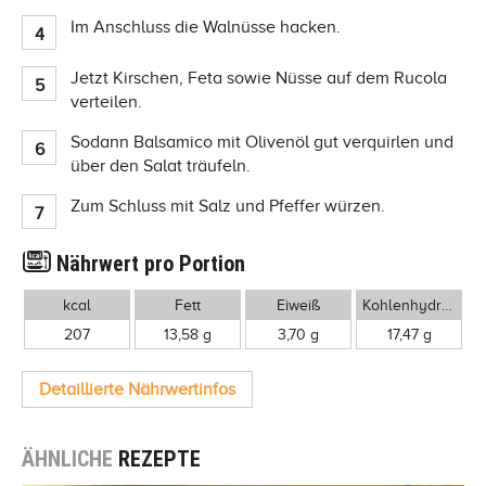
Im Anschluss die Walnüsse hacken.
Jetzt Kirschen, Feta sowie Nüsse auf dem Rucola
verteilen.
Sodann Balsamico mit Olivenöl gut verquirlen und
über den Salat träufeln.
Zum Schluss mit Salz und Pfeffer würzen.
Nährwert pro Portion
kcal
Fett
Eiweiß
Kohlenhydrate
207
13,58 g
3,70 g
17,47 g
Detaillierte Nährwertinfos
ÄHNLICHE
REZEPTE