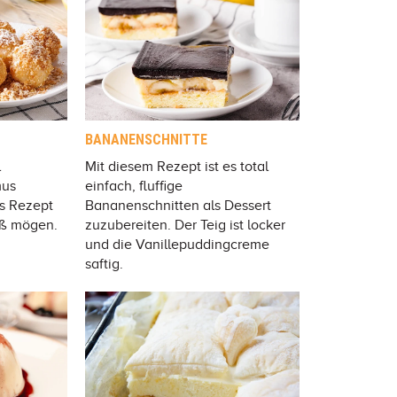
BANANENSCHNITTE
l
Mit diesem Rezept ist es total
mus
einfach, fluffige
es Rezept
Bananenschnitten als Dessert
süß mögen.
zuzubereiten. Der Teig ist locker
und die Vanillepuddingcreme
saftig.