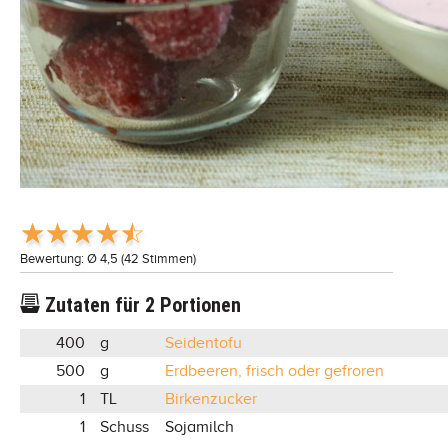
Bewertung: Ø
4,5
(
42
Stimmen)
Zutaten für
2
Portionen
400
g
Seidentofu
500
g
Erdbeeren, frisch oder gefroren
1
TL
Birkenzucker
1
Schuss
Sojamilch