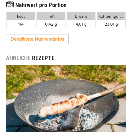
Nährwert pro Portion
kcal
Fett
Eiweiß
Kohlenhydrate
114
0,42 g
4,01 g
23,01 g
Detaillierte Nährwertinfos
ÄHNLICHE
REZEPTE