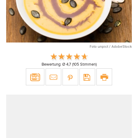
Foto unpict / AdobeStock
Bewertung: Ø
4,7
(
105
Stimmen)