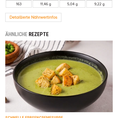
163
11,46 g
5,04 g
9,22 g
Detaillierte Nährwertinfos
ÄHNLICHE
REZEPTE
SCHNELLE ERBSENCREMESUPPE