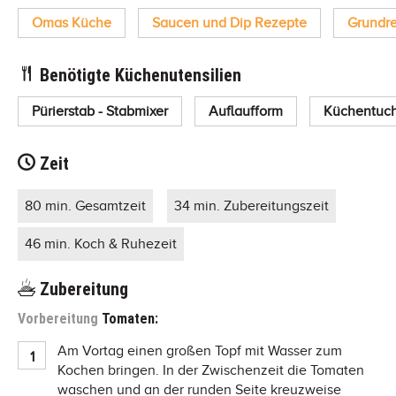
Omas Küche
Saucen und Dip Rezepte
Grundr
Benötigte Küchenutensilien
Pürierstab - Stabmixer
Auflaufform
Küchentuc
Zeit
80 min. Gesamtzeit
34 min. Zubereitungszeit
46 min. Koch & Ruhezeit
Zubereitung
Vorbereitung
Tomaten:
Am Vortag einen großen Topf mit Wasser zum
Kochen bringen. In der Zwischenzeit die Tomaten
waschen und an der runden Seite kreuzweise