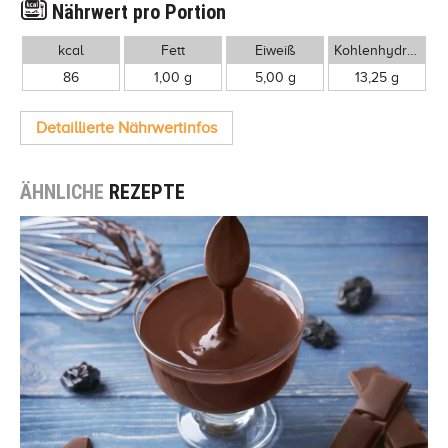
Nährwert pro Portion
kcal
Fett
Eiweiß
Kohlenhydrate
86
1,00 g
5,00 g
13,25 g
Detaillierte Nährwertinfos
ÄHNLICHE
REZEPTE