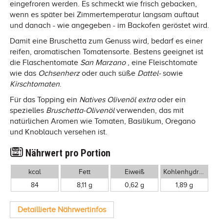
eingefroren werden. Es schmeckt wie frisch gebacken,
wenn es später bei Zimmertemperatur langsam auftaut
und danach - wie angegeben - im Backofen geröstet wird.
Damit eine Bruschetta zum Genuss wird, bedarf es einer
reifen, aromatischen Tomatensorte. Bestens geeignet ist
die Flaschentomate
San Marzano
, eine Fleischtomate
wie das
Ochsenherz
oder auch süße
Dattel-
sowie
Kirschtomaten
.
Für das Topping ein
Natives Olivenöl extra
oder ein
spezielles
Bruschetta-Olivenöl
verwenden, das mit
natürlichen Aromen wie Tomaten, Basilikum, Oregano
und Knoblauch versehen ist.
Nährwert pro Portion
kcal
Fett
Eiweiß
Kohlenhydrate
84
8,11 g
0,62 g
1,89 g
Detaillierte Nährwertinfos