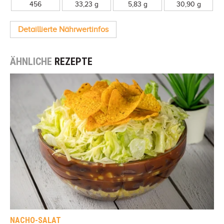
456
33,23 g
5,83 g
30,90 g
Detaillierte Nährwertinfos
ÄHNLICHE
REZEPTE
NACHO-SALAT