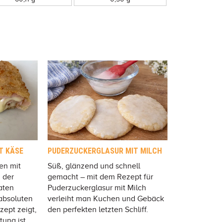
T KÄSE
PUDERZUCKERGLASUR MIT MILCH
en mit
Süß, glänzend und schnell
n der
gemacht – mit dem Rezept für
aten
Puderzuckerglasur mit Milch
absoluten
verleiht man Kuchen und Gebäck
ept zeigt,
den perfekten letzten Schliff.
tung ist.