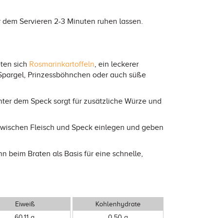
r dem Servieren 2-3 Minuten ruhen lassen.
eten sich
Rosmarinkartoffeln
, ein leckerer
Spargel, Prinzessböhnchen oder auch süße
nter dem Speck sorgt für zusätzliche Würze und
 zwischen Fleisch und Speck einlegen und geben
 beim Braten als Basis für eine schnelle,
Eiweiß
Kohlenhydrate
60,11 g
0,50 g