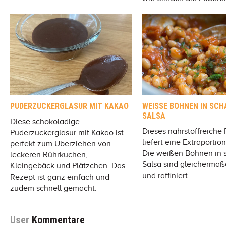
PUDERZUCKERGLASUR MIT KAKAO
WEISSE BOHNEN IN SCH
SALSA
Diese schokoladige
Dieses nährstoffreiche
Puderzuckerglasur mit Kakao ist
liefert eine Extraportion
perfekt zum Überziehen von
Die weißen Bohnen in s
leckeren Rührkuchen,
Salsa sind gleichermaß
Kleingebäck und Plätzchen. Das
und raffiniert.
Rezept ist ganz einfach und
zudem schnell gemacht.
User
Kommentare