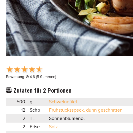
Bewertung: Ø
4,6
(
5
Stimmen)
Zutaten für
2
Portionen
500
g
Schweinefilet
12
Schb
Frühstücksspeck, dünn geschnitten
2
TL
Sonnenblumenöl
2
Prise
Salz