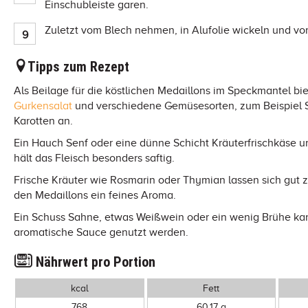
Einschubleiste garen.
Zuletzt vom Blech nehmen, in Alufolie wickeln und vo
Tipps zum Rezept
Als Beilage für die köstlichen Medaillons im Speckmantel bi
Gurkensalat
und verschiedene Gemüsesorten, zum Beispiel 
Karotten an.
Ein Hauch Senf oder eine dünne Schicht Kräuterfrischkäse u
hält das Fleisch besonders saftig.
Frische Kräuter wie Rosmarin oder Thymian lassen sich gut
den Medaillons ein feines Aroma.
Ein Schuss Sahne, etwas Weißwein oder ein wenig Brühe kann
aromatische Sauce genutzt werden.
Nährwert pro Portion
kcal
Fett
768
60,17 g