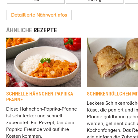
Detaillierte Nährwertinfos
ÄHNLICHE
REZEPTE
SCHNELLE HÄHNCHEN-PAPRIKA-
SCHINKENRÖLLCHEN MI
PFANNE
Leckere Schinkenröllch
Diese Hähnchen-Paprika-Pfanne
Käse, die paniert und i
ist sehr lecker und schnell
Pfanne goldbraun gebr
zubereitet. Ein Rezept, bei dem
werden, gelinent auch 
Paprika-Freunde voll auf ihre
Kochanfängern. Das Rez
Kosten kommen.
wie einfach die Zuberei