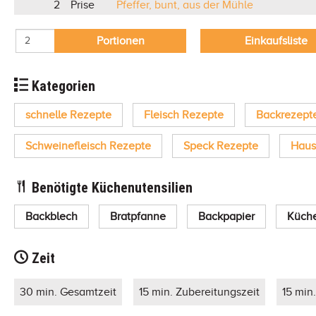
2
Prise
Pfeffer, bunt, aus der Mühle
Portionen
Einkaufsliste
Kategorien
schnelle Rezepte
Fleisch Rezepte
Backrezept
Schweinefleisch Rezepte
Speck Rezepte
Haus
Benötigte Küchenutensilien
Backblech
Bratpfanne
Backpapier
Küch
Zeit
30 min. Gesamtzeit
15 min. Zubereitungszeit
15 min