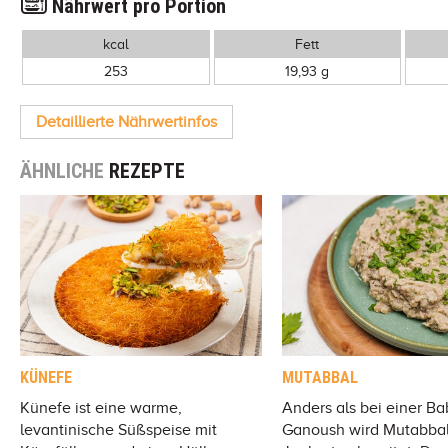
Nährwert pro Portion
kcal
Fett
253
19,93 g
Detaillierte Nährwertinfos
ÄHNLICHE
REZEPTE
KÜNEFE
MUTABBAL
Künefe ist eine warme,
Anders als bei einer B
levantinische Süßspeise mit
Ganoush wird Mutabbal