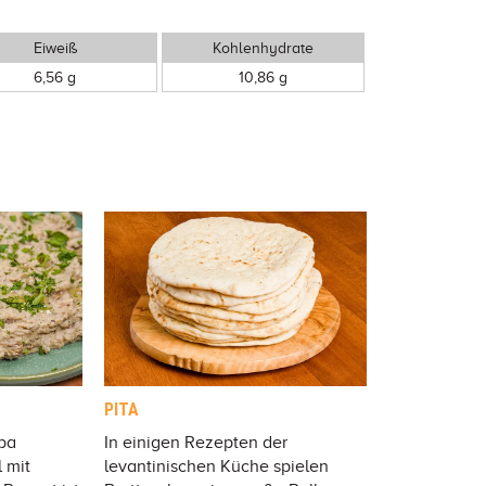
Eiweiß
Kohlenhydrate
6,56 g
10,86 g
PITA
aba
In einigen Rezepten der
 mit
levantinischen Küche spielen