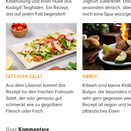
Käsefüllung und einer Hülle aus
Joghurt zubereitet. Das
Kadayif-Teigfäden. Ein Rezept,
ansonsten ähnlich, alle
das auf jeden Fall begeistert!
noch eine Spur würzige
FATTOUSH-SALAT
KIBBEH
Aus dem Libanon kommt das
Kibbeh sind kleine Klö
Rezept für den frischen Fattoush-
Bulgur, die besonders i
Salat, der solo genauso gut
sehr gern gegessen we
schmeckt wie zu gegrilltem
Rezept ist vegan und lie
Fleisch oder Fisch.
pflanzliches Eisen.
User
Kommentare