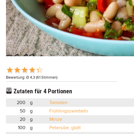
Bewertung: Ø
4,3
(
61
Stimmen)
Zutaten für
4
Portionen
200
g
Tomaten
50
g
Frühlingszwiebeln
20
g
Minze
100
g
Petersilie, glatt