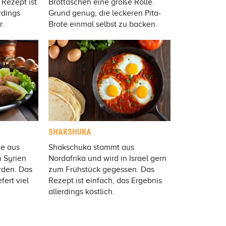
 Rezept ist
Brottaschen eine große Rolle.
rdings
Grund genug, die leckeren Pita-
r.
Brote einmal selbst zu backen.
SHAKSHUKA
ße aus
Shakschuka stammt aus
n Syrien
Nordafrika und wird in Israel gern
rden. Das
zum Frühstück gegessen. Das
fert viel
Rezept ist einfach, das Ergebnis
allerdings köstlich.