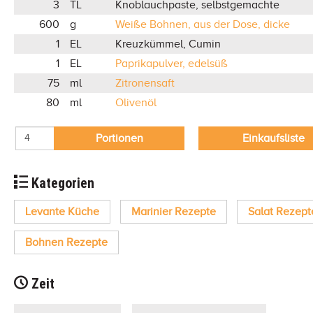
3
TL
Knoblauchpaste, selbstgemachte
600
g
Weiße Bohnen, aus der Dose, dicke
1
EL
Kreuzkümmel, Cumin
1
EL
Paprikapulver, edelsüß
75
ml
Zitronensaft
80
ml
Olivenöl
Portionen
Einkaufsliste
Kategorien
Levante Küche
Marinier Rezepte
Salat Rezept
Bohnen Rezepte
Zeit