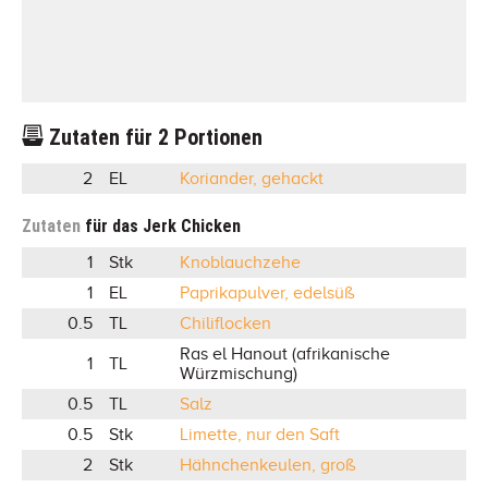
Zutaten für
2
Portionen
2
EL
Koriander, gehackt
Zutaten
für das Jerk Chicken
1
Stk
Knoblauchzehe
1
EL
Paprikapulver, edelsüß
0.5
TL
Chiliflocken
Ras el Hanout (afrikanische
1
TL
Würzmischung)
0.5
TL
Salz
0.5
Stk
Limette, nur den Saft
2
Stk
Hähnchenkeulen, groß