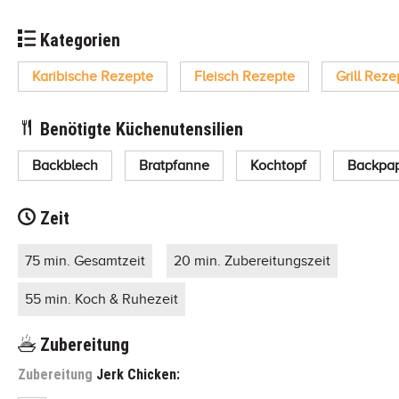
Kategorien
Karibische Rezepte
Fleisch Rezepte
Grill Reze
Benötigte Küchenutensilien
Backblech
Bratpfanne
Kochtopf
Backpap
Zeit
75 min. Gesamtzeit
20 min. Zubereitungszeit
55 min. Koch & Ruhezeit
Zubereitung
Zubereitung
Jerk Chicken: