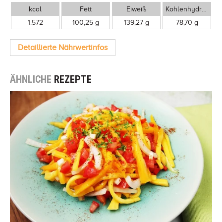
kcal
Fett
Eiweiß
Kohlenhydrate
1.572
100,25 g
139,27 g
78,70 g
Detaillierte Nährwertinfos
ÄHNLICHE
REZEPTE