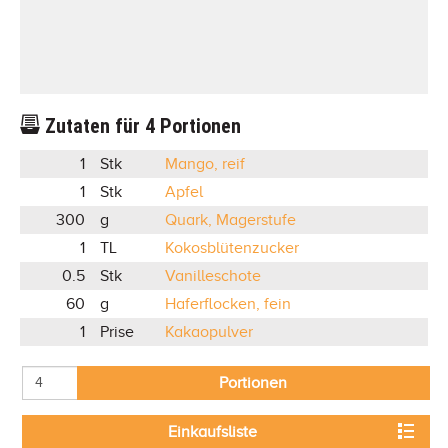
Zutaten für
4
Portionen
1
Stk
Mango, reif
1
Stk
Apfel
300
g
Quark, Magerstufe
1
TL
Kokosblütenzucker
0.5
Stk
Vanilleschote
60
g
Haferflocken, fein
1
Prise
Kakaopulver
Portionen
Einkaufsliste