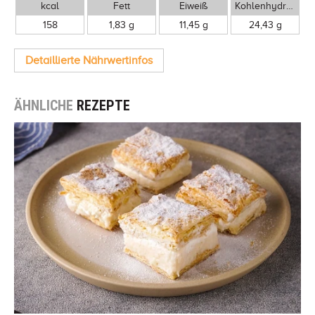
kcal
Fett
Eiweiß
Kohlenhydrate
158
1,83 g
11,45 g
24,43 g
Detaillierte Nährwertinfos
ÄHNLICHE
REZEPTE