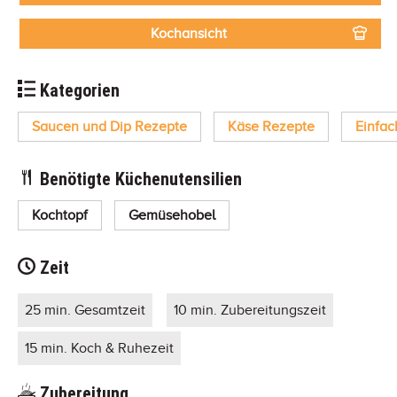
Kochansicht
Kategorien
Saucen und Dip Rezepte
Käse Rezepte
Einfac
Benötigte Küchenutensilien
Kochtopf
Gemüsehobel
Zeit
25 min. Gesamtzeit
10 min. Zubereitungszeit
15 min. Koch & Ruhezeit
Zubereitung