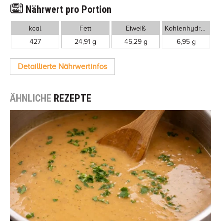
Nährwert pro Portion
kcal
Fett
Eiweiß
Kohlenhydrate
427
24,91 g
45,29 g
6,95 g
Detaillierte Nährwertinfos
ÄHNLICHE
REZEPTE