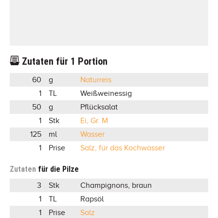
Zutaten für
1
Portion
60
g
Naturreis
1
TL
Weißweinessig
50
g
Pflücksalat
1
Stk
Ei, Gr. M
125
ml
Wasser
1
Prise
Salz, für das Kochwasser
Zutaten
für die Pilze
3
Stk
Champignons, braun
1
TL
Rapsöl
1
Prise
Salz