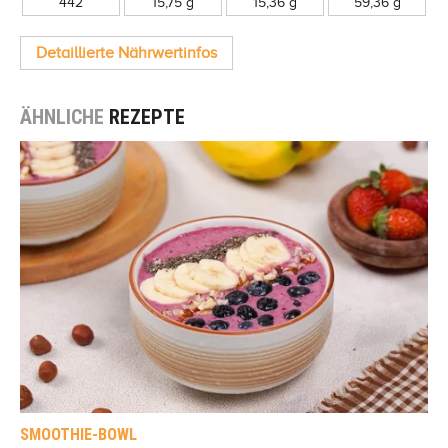
442
15,75 g
15,36 g
59,36 g
Detaillierte Nährwertinfos
ÄHNLICHE
REZEPTE
SMOOTHIE-BOWL