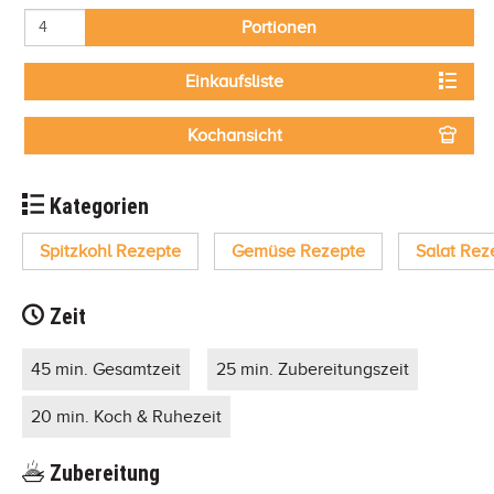
Portionen
Einkaufsliste
Kochansicht
Kategorien
Spitzkohl Rezepte
Gemüse Rezepte
Salat Rez
Zeit
45 min. Gesamtzeit
25 min. Zubereitungszeit
20 min. Koch & Ruhezeit
Zubereitung