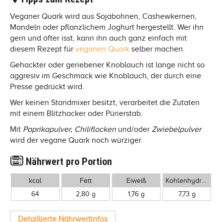
Veganer Quark wird aus Sojabohnen, Cashewkernen,
Mandeln oder pflanzlichem Joghurt hergestellt. Wer ihn
gern und öfter isst, kann ihn auch ganz einfach mit
diesem Rezept für
veganen Quark
selber machen.
Gehackter oder geriebener Knoblauch ist lange nicht so
aggresiv im Geschmack wie Knoblauch, der durch eine
Presse gedrückt wird.
Wer keinen Standmixer besitzt, verarbeitet die Zutaten
mit einem Blitzhacker oder Pürierstab.
Mit
Paprikapulver, Chiliflocken
und/oder
Zwiebelpulver
wird der vegane Quark noch würziger.
Nährwert pro Portion
kcal
Fett
Eiweiß
Kohlenhydrate
64
2,80 g
1,76 g
7,73 g
Detaillierte Nährwertinfos