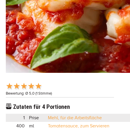
Bewertung: Ø
5,0
(
1
Stimme)
Zutaten für
4
Portionen
1
Prise
Mehl, für die Arbeitsfläche
400
ml
Tomatensauce, zum Servieren