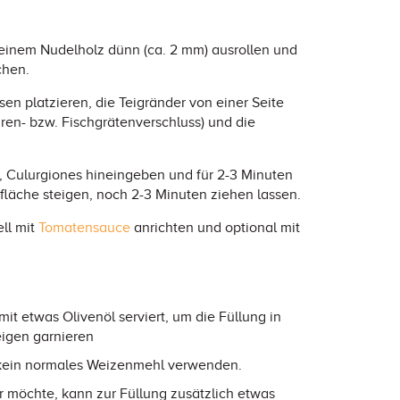
t einem Nudelholz dünn (ca. 2 mm) ausrollen und
chen.
sen platzieren, die Teigränder von einer Seite
en- bzw. Fischgrätenverschluss) und die
 Culurgiones hineingeben und für 2-3 Minuten
fläche steigen, noch 2-3 Minuten ziehen lassen.
ell mit
Tomatensauce
anrichten und optional mit
it etwas Olivenöl serviert, um die Füllung in
eigen garnieren
 – kein normales Weizenmehl verwenden.
Wer möchte, kann zur Füllung zusätzlich etwas