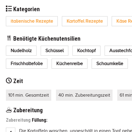
Kategorien
italienische Rezepte
Kartoffel Rezepte
Käse R
Benötigte Küchenutensilien
Nudelholz
Schüssel
Kochtopf
Ausstechf
Frischhaltefolie
Küchenreibe
Schaumkelle
Zeit
101 min. Gesamtzeit
40 min. Zubereitungszeit
61 mi
Zubereitung
Zubereitung
Füllung:
Die Kartoffeln waschen, ungeschält in einen Topf ge