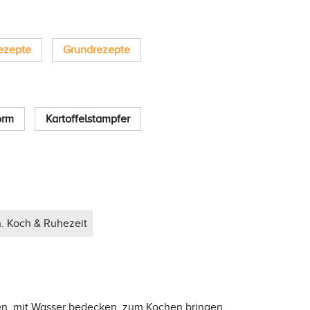
ezepte
Grundrezepte
orm
Kartoffelstampfer
n. Koch & Ruhezeit
ben, mit Wasser bedecken, zum Kochen bringen