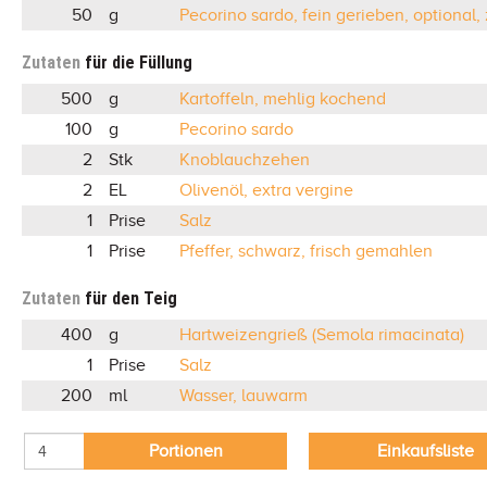
50
g
Pecorino sardo, fein gerieben, optional
Zutaten
für die Füllung
500
g
Kartoffeln, mehlig kochend
100
g
Pecorino sardo
2
Stk
Knoblauchzehen
2
EL
Olivenöl, extra vergine
1
Prise
Salz
1
Prise
Pfeffer, schwarz, frisch gemahlen
Zutaten
für den Teig
400
g
Hartweizengrieß (Semola rimacinata)
1
Prise
Salz
200
ml
Wasser, lauwarm
Portionen
Einkaufsliste