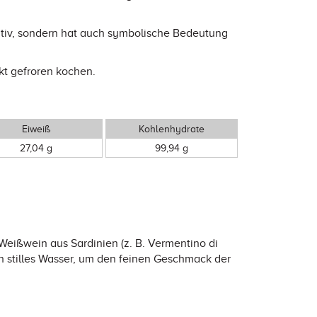
rativ, sondern hat auch symbolische Bedeutung
kt gefroren kochen.
Eiweiß
Kohlenhydrate
27,04 g
99,94 g
 Weißwein aus Sardinien (z. B. Vermentino di
ch stilles Wasser, um den feinen Geschmack der