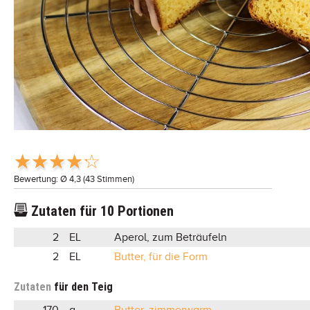
Bewertung: Ø
4,3
(
43
Stimmen)
Zutaten für
10
Portionen
2
EL
Aperol, zum Beträufeln
2
EL
Butter, für die Form
Zutaten
für den Teig
170
g
Butter, zimmerwarm