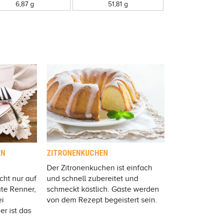
6,87 g
51,81 g
EN
ZITRONENKUCHEN
Der Zitronenkuchen ist einfach
cht nur auf
und schnell zubereitet und
ute Renner,
schmeckt köstlich. Gäste werden
ei
von dem Rezept begeistert sein.
r ist das