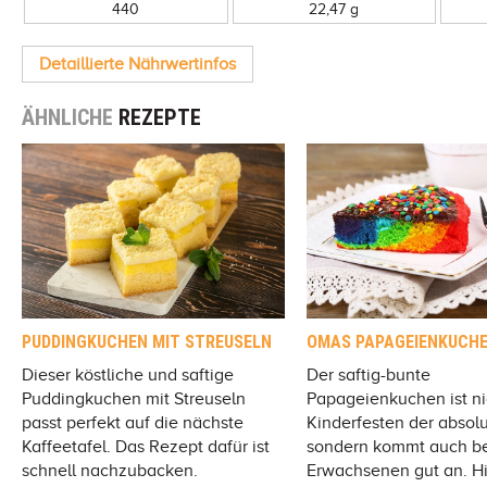
440
22,47 g
Detaillierte Nährwertinfos
ÄHNLICHE
REZEPTE
PUDDINGKUCHEN MIT STREUSELN
OMAS PAPAGEIENKUCH
Dieser köstliche und saftige
Der saftig-bunte
Puddingkuchen mit Streuseln
Papageienkuchen ist ni
passt perfekt auf die nächste
Kinderfesten der absol
Kaffeetafel. Das Rezept dafür ist
sondern kommt auch b
schnell nachzubacken.
Erwachsenen gut an. Hie