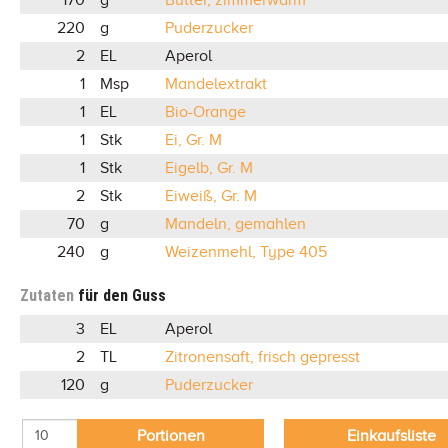
220
g
Puderzucker
2
EL
Aperol
1
Msp
Mandelextrakt
1
EL
Bio-Orange
1
Stk
Ei, Gr. M
1
Stk
Eigelb, Gr. M
2
Stk
Eiweiß, Gr. M
70
g
Mandeln, gemahlen
240
g
Weizenmehl, Type 405
Zutaten
für den Guss
3
EL
Aperol
2
TL
Zitronensaft, frisch gepresst
120
g
Puderzucker
Portionen
Einkaufsliste