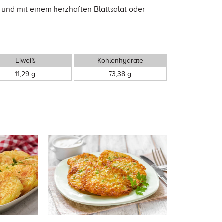
 und mit einem herzhaften Blattsalat oder
Eiweiß
Kohlenhydrate
11,29 g
73,38 g