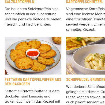
SALZKARTOFFELN
KARTOFFELSCHNITZEL
Die beliebten Salzkartoffeln sind
Vegetarische Kartoffels
sehr einfach in der Zubereitung
sind eine leckere Mahlze
und die perfekte Beilage zu vielen
einer fruchtigen Toma
Fleisch- und Fischgerichten.
serviert werden. Ein ei
schnelles Rezept.
FETTARME KARTOFFELPUFFER AUS
SCHUPFNUDEL GRUNDR
DEM BACKOFEN
Wunderbare Schupfnud
Fettarme Kartoffelpuffer aus dem
gelingen mit diesem Gr
Backofen sind knusprig und
Diese können sowohl s
lecker, auch wenn das Rezept mit
auch pikant serviert we