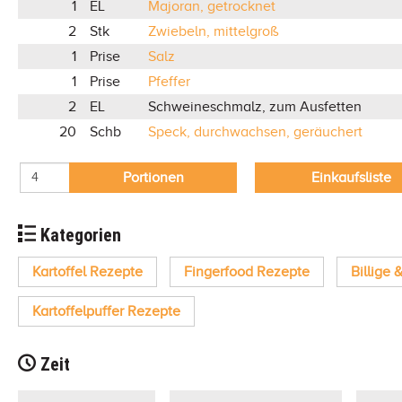
1
EL
Majoran, getrocknet
2
Stk
Zwiebeln, mittelgroß
1
Prise
Salz
1
Prise
Pfeffer
2
EL
Schweineschmalz, zum Ausfetten
20
Schb
Speck, durchwachsen, geräuchert
Portionen
Einkaufsliste
Kategorien
Kartoffel Rezepte
Fingerfood Rezepte
Billige 
Kartoffelpuffer Rezepte
Zeit