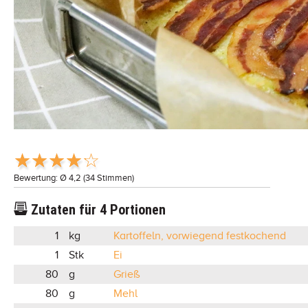
Bewertung: Ø
4,2
(
34
Stimmen)
Zutaten für
4
Portionen
1
kg
Kartoffeln, vorwiegend festkochend
1
Stk
Ei
80
g
Grieß
80
g
Mehl