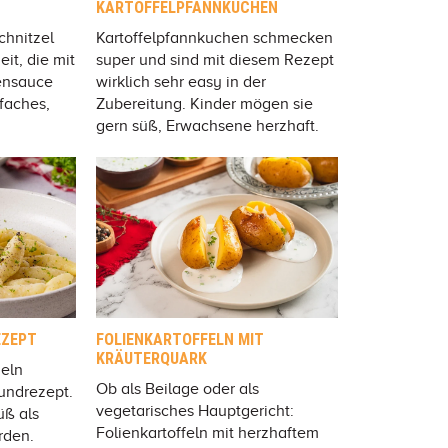
KARTOFFELPFANNKUCHEN
chnitzel
Kartoffelpfannkuchen schmecken
it, die mit
super und sind mit diesem Rezept
tensauce
wirklich sehr easy in der
nfaches,
Zubereitung. Kinder mögen sie
gern süß, Erwachsene herzhaft.
EZEPT
FOLIENKARTOFFELN MIT
KRÄUTERQUARK
eln
Ob als Beilage oder als
undrezept.
vegetarisches Hauptgericht:
üß als
Folienkartoffeln mit herzhaftem
rden.