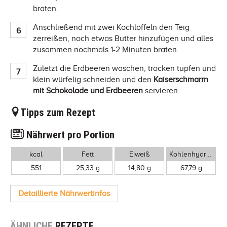
braten.
Anschließend mit zwei Kochlöffeln den Teig
zerreißen, noch etwas Butter hinzufügen und alles
zusammen nochmals 1-2 Minuten braten.
Zuletzt die Erdbeeren waschen, trocken tupfen und
klein würfelig schneiden und den
Kaiserschmarrn
mit Schokolade und Erdbeeren
servieren.
Tipps zum Rezept
Nährwert pro Portion
kcal
Fett
Eiweiß
Kohlenhydrate
551
25,33 g
14,80 g
67,79 g
Detaillierte Nährwertinfos
ÄHNLICHE
REZEPTE