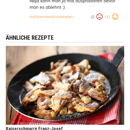
Naja kann man ja mal ausprobieren bevor
man es ablehnt ;)
-
0
+
0
Auf Kommentar antworten
ÄHNLICHE REZEPTE
Kaiserschmarrn Franz-Josef