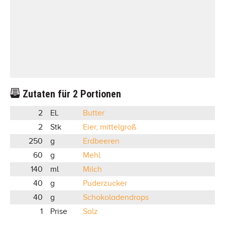
Zutaten für
2
Portionen
2
EL
Butter
2
Stk
Eier, mittelgroß
250
g
Erdbeeren
60
g
Mehl
140
ml
Milch
40
g
Puderzucker
40
g
Schokoladendrops
1
Prise
Salz