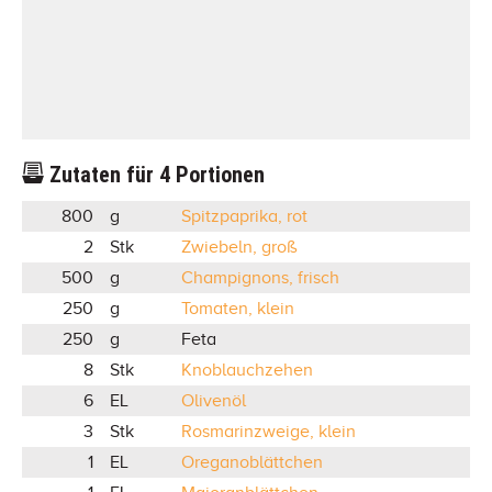
Zutaten für
4
Portionen
800
g
Spitzpaprika, rot
2
Stk
Zwiebeln, groß
500
g
Champignons, frisch
250
g
Tomaten, klein
250
g
Feta
8
Stk
Knoblauchzehen
6
EL
Olivenöl
3
Stk
Rosmarinzweige, klein
1
EL
Oreganoblättchen