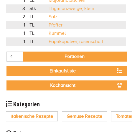
1
EL
Majoranblättchen
3
Stk
Thymianzweige, klein
2
TL
Salz
1
TL
Pfeffer
1
TL
Kümmel
1
TL
Paprikapulver, rosenscharf
Portionen
Einkaufsliste
Kochansicht
Kategorien
italienische Rezepte
Gemüse Rezepte
Tomate