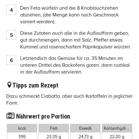
Den Feta würfeln und die 8 Knoblauchzehen
abziehen, (die Menge kann nach Geschmack
variiert werden).
Diese Zutaten auch alle in die Auflaufform geben,
gut durchmengen, dann mit Salz, Pfeffer etwas
Kümmel und rosenscharfem Paprikapulver würzen.
Letztendlich das Gemüse für ca. 35 Minuten im
unteren Drittel des Backofens garen, dann rustikal
in der Auflaufform servieren.
Tipps zum Rezept
Dazu schmeckt Ciabatta, aber auch Kartoffeln in jeglicher
Form.
Nährwert pro Portion
kcal
Fett
Eiweiß
Kohlenhydrate
395
23,35 g
24,73 g
22,20 g