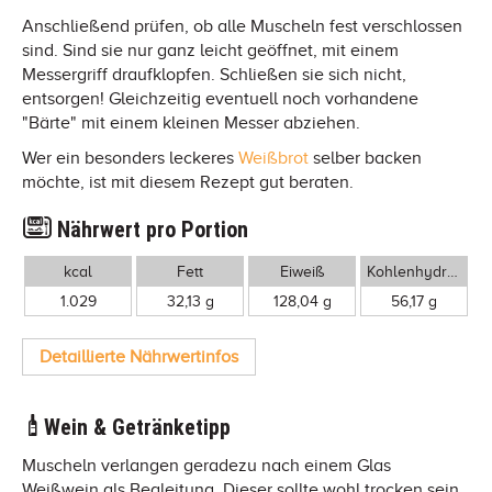
Anschließend prüfen, ob alle Muscheln fest verschlossen
sind. Sind sie nur ganz leicht geöffnet, mit einem
Messergriff draufklopfen. Schließen sie sich nicht,
entsorgen! Gleichzeitig eventuell noch vorhandene
"Bärte" mit einem kleinen Messer abziehen.
Wer ein besonders leckeres
Weißbrot
selber backen
möchte, ist mit diesem Rezept gut beraten.
Nährwert pro Portion
kcal
Fett
Eiweiß
Kohlenhydrate
1.029
32,13 g
128,04 g
56,17 g
Detaillierte Nährwertinfos
Wein & Getränketipp
Muscheln verlangen geradezu nach einem Glas
Weißwein als Begleitung. Dieser sollte wohl trocken sein,