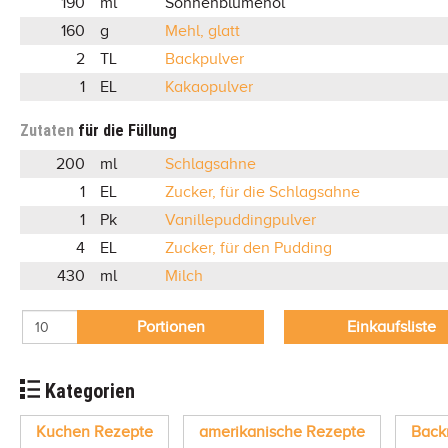
190
ml
Sonnenblumenöl
160
g
Mehl, glatt
2
TL
Backpulver
1
EL
Kakaopulver
Zutaten
für die Füllung
200
ml
Schlagsahne
1
EL
Zucker, für die Schlagsahne
1
Pk
Vanillepuddingpulver
4
EL
Zucker, für den Pudding
430
ml
Milch
Portionen
Einkaufsliste
Kategorien
Kuchen Rezepte
amerikanische Rezepte
Back