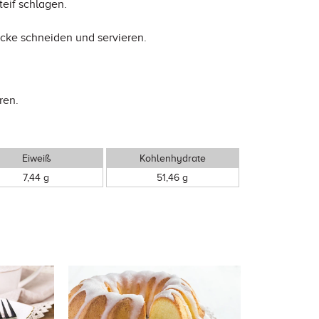
teif schlagen.
ücke schneiden und servieren.
ren.
Eiweiß
Kohlenhydrate
7,44 g
51,46 g