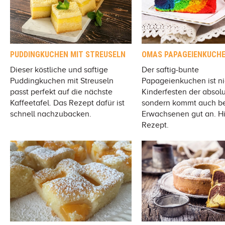
PUDDINGKUCHEN MIT STREUSELN
OMAS PAPAGEIENKUCH
Dieser köstliche und saftige
Der saftig-bunte
Puddingkuchen mit Streuseln
Papageienkuchen ist ni
passt perfekt auf die nächste
Kinderfesten der absol
Kaffeetafel. Das Rezept dafür ist
sondern kommt auch b
schnell nachzubacken.
Erwachsenen gut an. Hie
Rezept.