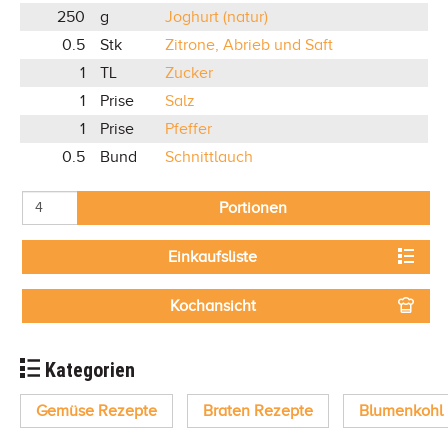
250
g
Joghurt (natur)
0.5
Stk
Zitrone, Abrieb und Saft
1
TL
Zucker
1
Prise
Salz
1
Prise
Pfeffer
0.5
Bund
Schnittlauch
Portionen
Einkaufsliste
Kochansicht
Kategorien
Gemüse Rezepte
Braten Rezepte
Blumenkohl