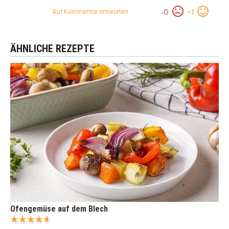
-
0
+
1
Auf Kommentar antworten
ÄHNLICHE REZEPTE
Ofengemüse auf dem Blech