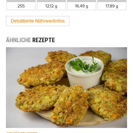
255
12,12 g
16,49 g
17,89 g
Detaillierte Nährwertinfos
ÄHNLICHE
REZEPTE