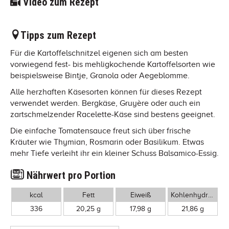
Video zum Rezept
Tipps zum Rezept
Für die Kartoffelschnitzel eigenen sich am besten
vorwiegend fest- bis mehligkochende Kartoffelsorten wie
beispielsweise Bintje, Granola oder Aegeblomme.
Alle herzhaften Käsesorten können für dieses Rezept
verwendet werden. Bergkäse, Gruyère oder auch ein
zartschmelzender Racelette-Käse sind bestens geeignet.
Die einfache Tomatensauce freut sich über frische
Kräuter wie Thymian, Rosmarin oder Basilikum. Etwas
mehr Tiefe verleiht ihr ein kleiner Schuss Balsamico-Essig.
Nährwert pro Portion
kcal
Fett
Eiweiß
Kohlenhydrate
336
20,25 g
17,98 g
21,86 g