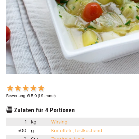
Bewertung: Ø
5,0
(
1
Stimme)
Zutaten für
4
Portionen
1
kg
Wirsing
500
g
Kartoffeln, festkochend