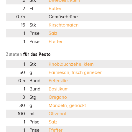
2
Stk
Zwiebeln, klein
2
EL
Butter
0.75
l
Gemüsebrühe
16
Stk
Kirschtomaten
1
Prise
Salz
1
Prise
Pfeffer
Zutaten
für das Pesto
1
Stk
Knoblauchzehe, klein
50
g
Parmesan, frisch gerieben
0.5
Bund
Petersilie
1
Bund
Basilikum
3
Stg
Oregano
30
g
Mandeln, gehackt
100
ml
Olivenöl
1
Prise
Salz
1
Prise
Pfeffer