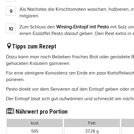
Als Nächstes die Kirschtomaten waschen, halbieren, i
mitgaren.
Zum Schluss den
Wirsing-Eintopf mit Pesto
mit Salz und
einen Esslöffel Pesto darauf geben. Den Rest extra in
Tipps zum Rezept
Dazu kann man nach Belieben frisches Brot oder geröstete Br
gehackten Kräutern garnieren.
Für eine sämigere Konsistenz am Ende ein paar Kartoffelwürf
pürieren.
Pesto direkt vor dem Servieren auf den Eintopf geben oder i
Der Eintopf lässt sich gut aufwärmen und schmeckt am nächs
Nährwert pro Portion
kcal
Fett
565
37,28 g