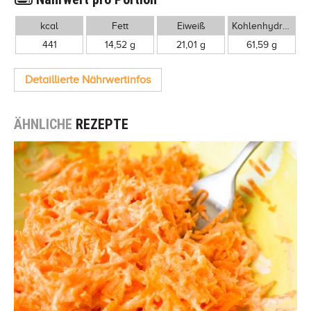
kcal
Fett
Eiweiß
Kohlenhydrate
441
14,52 g
21,01 g
61,59 g
Detaillierte Nährwertinfos
ÄHNLICHE
REZEPTE