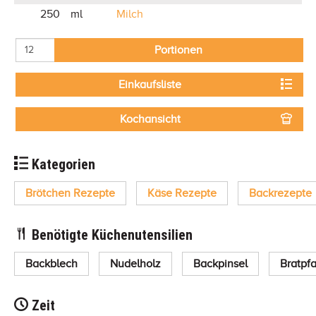
250
ml
Milch
Portionen
Einkaufsliste
Kochansicht
Kategorien
Brötchen Rezepte
Käse Rezepte
Backrezepte
Benötigte Küchenutensilien
Backblech
Nudelholz
Backpinsel
Bratpf
Zeit