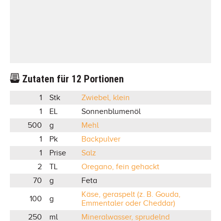
Zutaten für
12
Portionen
1
Stk
Zwiebel, klein
1
EL
Sonnenblumenöl
500
g
Mehl
1
Pk
Backpulver
1
Prise
Salz
2
TL
Oregano, fein gehackt
70
g
Feta
Käse, geraspelt (z. B. Gouda,
100
g
Emmentaler oder Cheddar)
250
ml
Mineralwasser, sprudelnd