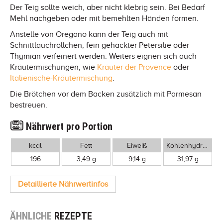
Der Teig sollte weich, aber nicht klebrig sein. Bei Bedarf
Mehl nachgeben oder mit bemehlten Händen formen.
Anstelle von Oregano kann der Teig auch mit
Schnittlauchröllchen, fein gehackter Petersilie oder
Thymian verfeinert werden. Weiters eignen sich auch
Kräutermischungen, wie
Kräuter der Provence
oder
Italienische-Kräutermischung
.
Die Brötchen vor dem Backen zusätzlich mit Parmesan
bestreuen.
Nährwert pro Portion
kcal
Fett
Eiweiß
Kohlenhydrate
196
3,49 g
9,14 g
31,97 g
Detaillierte Nährwertinfos
ÄHNLICHE
REZEPTE