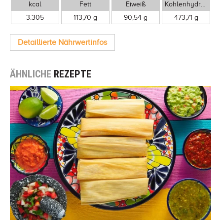
kcal
Fett
Eiweiß
Kohlenhydrate
3.305
113,70 g
90,54 g
473,71 g
Detaillierte Nährwertinfos
ÄHNLICHE
REZEPTE