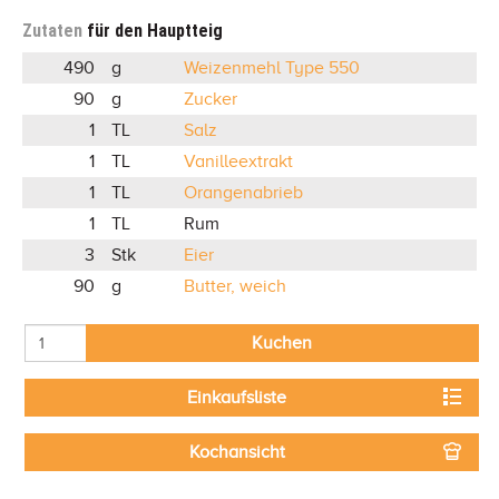
Zutaten
für den Hauptteig
490
g
Weizenmehl Type 550
90
g
Zucker
1
TL
Salz
1
TL
Vanilleextrakt
1
TL
Orangenabrieb
1
TL
Rum
3
Stk
Eier
90
g
Butter, weich
Kuchen
Einkaufsliste
Kochansicht