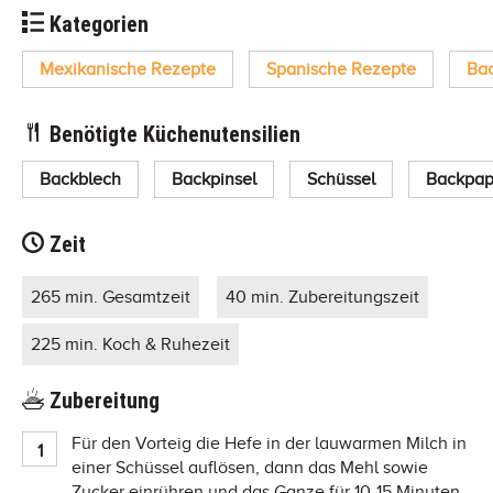
Kategorien
Mexikanische Rezepte
Spanische Rezepte
Ba
Benötigte Küchenutensilien
Backblech
Backpinsel
Schüssel
Backpap
Zeit
265 min. Gesamtzeit
40 min. Zubereitungszeit
225 min. Koch & Ruhezeit
Zubereitung
Für den Vorteig die Hefe in der lauwarmen Milch in
einer Schüssel auflösen, dann das Mehl sowie
Zucker einrühren und das Ganze für 10-15 Minuten