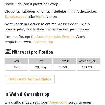
überfüllen, sonst platzt der Wrap.
Diagonal halbieren und nach Belieben mit Puderzucker,
Schokosauce
oder
Eis
servieren.
Naht vor dem Backen leicht mit Wasser oder Eiweiß
„versiegeln“, das hält den Wrap besser geschlossen.
Hier ein Rezept für
Amerikanische Smores
. Auch
empfehlenswert:
S´Mores Dip
Nährwert pro Portion
kcal
Fett
Eiweiß
Kohlenhydrate
825
38,37 g
13,58 g
104,99 g
Detaillierte Nährwertinfos
Wein & Getränketipp
Ein kräftiger Espresso oder
Americano
sorgt für einen