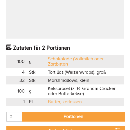
Zutaten für
2
Portionen
Schokolade (Vollmilch oder
100
g
Zartbitter)
4
Stk
Tortillas (Weizenwraps), groß
32
Stk
Marshmallows, klein
Keksbrösel (z. B. Graham Cracker
100
g
oder Butterkekse)
1
EL
Butter, zerlassen
Portionen