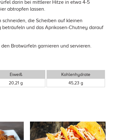
rfel darin bei mittlerer Hitze in etwa 4-5
er abtropfen lassen.
 schneiden, die Scheiben auf kleinen
ng beträufeln und das Aprikosen-Chutney darauf
 den Brotwürfeln garnieren und servieren.
Eiweiß
Kohlenhydrate
20,21 g
45,23 g