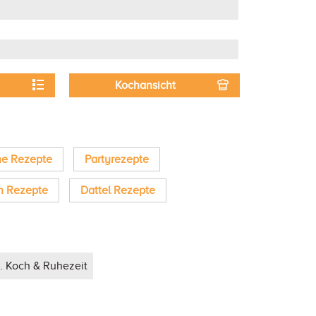
Kochansicht
he Rezepte
Partyrezepte
n Rezepte
Dattel Rezepte
. Koch & Ruhezeit