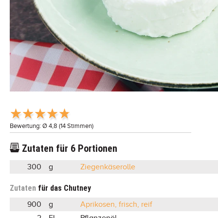
Bewertung: Ø
4,8
(
14
Stimmen)
Zutaten für
6
Portionen
300
g
Ziegenkäserolle
Zutaten
für das Chutney
900
g
Aprikosen, frisch, reif
2
EL
Pflanzenöl