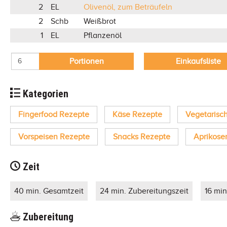
2
EL
Olivenöl, zum Beträufeln
2
Schb
Weißbrot
1
EL
Pflanzenöl
Portionen
Einkaufsliste
Kategorien
Fingerfood Rezepte
Käse Rezepte
Vegetarisc
Vorspeisen Rezepte
Snacks Rezepte
Aprikose
Zeit
40 min. Gesamtzeit
24 min. Zubereitungszeit
16 min
Zubereitung