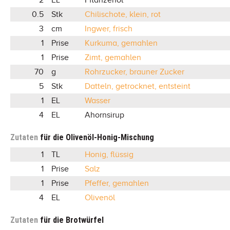
0.5
Stk
Chilischote, klein, rot
3
cm
Ingwer, frisch
1
Prise
Kurkuma, gemahlen
1
Prise
Zimt, gemahlen
70
g
Rohrzucker, brauner Zucker
5
Stk
Datteln, getrocknet, entsteint
1
EL
Wasser
4
EL
Ahornsirup
Zutaten
für die Olivenöl-Honig-Mischung
1
TL
Honig, flüssig
1
Prise
Salz
1
Prise
Pfeffer, gemahlen
4
EL
Olivenöl
Zutaten
für die Brotwürfel