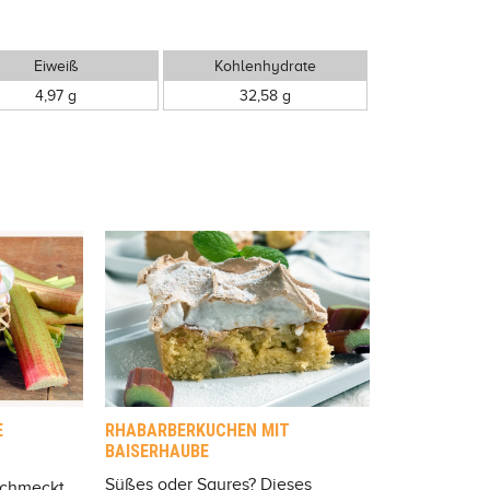
Eiweiß
Kohlenhydrate
4,97 g
32,58 g
E
RHABARBERKUCHEN MIT
BAISERHAUBE
Süßes oder Saures? Dieses
schmeckt