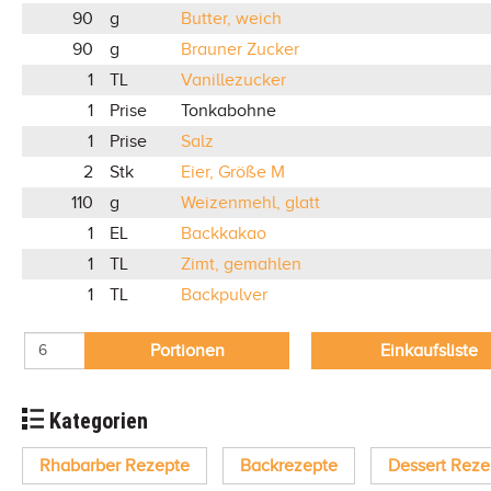
90
g
Butter, weich
90
g
Brauner Zucker
1
TL
Vanillezucker
1
Prise
Tonkabohne
1
Prise
Salz
2
Stk
Eier, Größe M
110
g
Weizenmehl, glatt
1
EL
Backkakao
1
TL
Zimt, gemahlen
1
TL
Backpulver
Portionen
Einkaufsliste
Kategorien
Rhabarber Rezepte
Backrezepte
Dessert Reze