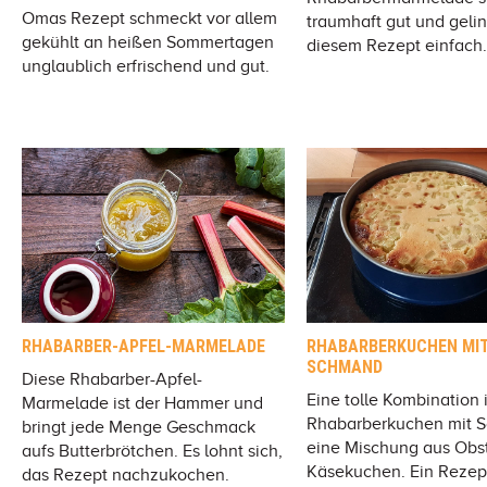
Omas Rezept schmeckt vor allem
traumhaft gut und gelin
gekühlt an heißen Sommertagen
diesem Rezept einfach.
unglaublich erfrischend und gut.
RHABARBER-APFEL-MARMELADE
RHABARBERKUCHEN MI
SCHMAND
Diese Rhabarber-Apfel-
Eine tolle Kombination i
Marmelade ist der Hammer und
Rhabarberkuchen mit 
bringt jede Menge Geschmack
eine Mischung aus Obs
aufs Butterbrötchen. Es lohnt sich,
Käsekuchen. Ein Rezept
das Rezept nachzukochen.