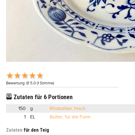
Bewertung: Ø
5,0
(
1
Stimme)
Zutaten für
6
Portionen
150
g
Rhabarber, frisch
1
EL
Butter, für die Form
Zutaten
für den Teig