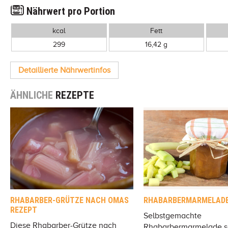
Nährwert pro Portion
kcal
Fett
299
16,42 g
Detaillierte Nährwertinfos
ÄHNLICHE
REZEPTE
RHABARBER-GRÜTZE NACH OMAS
RHABARBERMARMELAD
REZEPT
Selbstgemachte
Diese Rhabarber-Grütze nach
Rhabarbermarmelade 