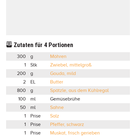
Zutaten für
4
Portionen
300
g
Möhren
1
Stk
Zwiebel, mittelgroß
200
g
Gouda, mild
2
EL
Butter
800
g
Spätzle, aus dem Kühlregal
100
ml
Gemüsebrühe
50
ml
Sahne
1
Prise
Salz
1
Prise
Pfeffer, schwarz
1
Prise
Muskat, frisch gerieben