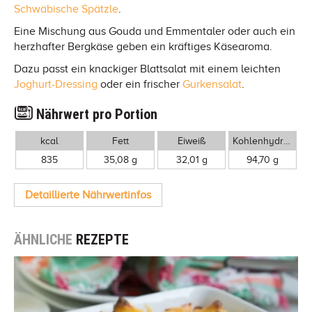
Schwäbische Spätzle
.
Eine Mischung aus Gouda und Emmentaler oder auch ein
herzhafter Bergkäse geben ein kräftiges Käsearoma.
Dazu passt ein knackiger Blattsalat mit einem leichten
Joghurt-Dressing
oder ein frischer
Gurkensalat
.
Nährwert pro Portion
kcal
Fett
Eiweiß
Kohlenhydrate
835
35,08 g
32,01 g
94,70 g
Detaillierte Nährwertinfos
ÄHNLICHE
REZEPTE