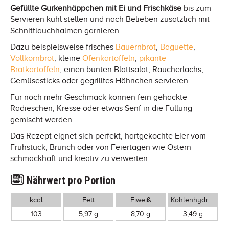
Gefüllte Gurkenhäppchen mit Ei und Frischkäse
bis zum
Servieren kühl stellen und nach Belieben zusätzlich mit
Schnittlauchhalmen garnieren.
Dazu beispielsweise frisches
Bauernbrot
,
Baguette
,
Vollkornbrot
, kleine
Ofenkartoffeln
,
pikante
Bratkartoffeln
, einen bunten Blattsalat, Räucherlachs,
Gemüsesticks oder gegrilltes Hähnchen servieren.
Für noch mehr Geschmack können fein gehackte
Radieschen, Kresse oder etwas Senf in die Füllung
gemischt werden.
Das Rezept eignet sich perfekt, hartgekochte Eier vom
Frühstück, Brunch oder von Feiertagen wie Ostern
schmackhaft und kreativ zu verwerten.
Nährwert pro Portion
kcal
Fett
Eiweiß
Kohlenhydrate
103
5,97 g
8,70 g
3,49 g