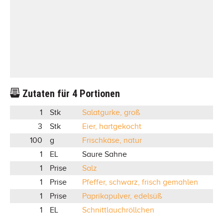
Zutaten für
4
Portionen
1
Stk
Salatgurke, groß
3
Stk
Eier, hartgekocht
100
g
Frischkäse, natur
1
EL
Saure Sahne
1
Prise
Salz
1
Prise
Pfeffer, schwarz, frisch gemahlen
1
Prise
Paprikapulver, edelsüß
1
EL
Schnittlauchröllchen