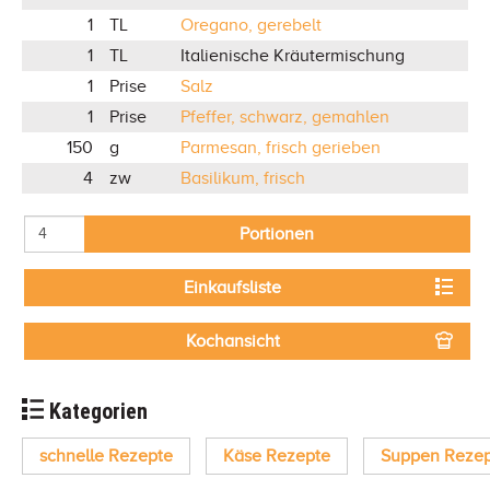
1
TL
Oregano, gerebelt
1
TL
Italienische Kräutermischung
1
Prise
Salz
1
Prise
Pfeffer, schwarz, gemahlen
150
g
Parmesan, frisch gerieben
4
zw
Basilikum, frisch
Portionen
Einkaufsliste
Kochansicht
Kategorien
schnelle Rezepte
Käse Rezepte
Suppen Reze