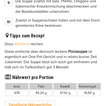
Die Suppe zuletzt mit Salz, Pfeffer, Oregano und
italienischer Kräutermischung abschmecken und
die Basilikumblätter unterrühren.
Zuletzt in Suppenschalen füllen und mit dem frisch
geriebenen Käse bestreuen.
Tipps zum Rezept
Dazu
Weißbrot
reichen.
Diese einfache aber dennoch leckere
Pizzasuppe
ist
eigentlich ein One-Pot-Gericht und in relativ kurzer Zeit
zubereitet. Die Suppe lässt sich auch gut einfrieren und
hält sich im Tiefkühlfach gut 3 Monate.
Nährwert pro Portion
kcal
Fett
Eiweiß
Kohlenhydrate
678
46,24 g
47,42 g
16,60 g
Detaillierte Nährwertinfos