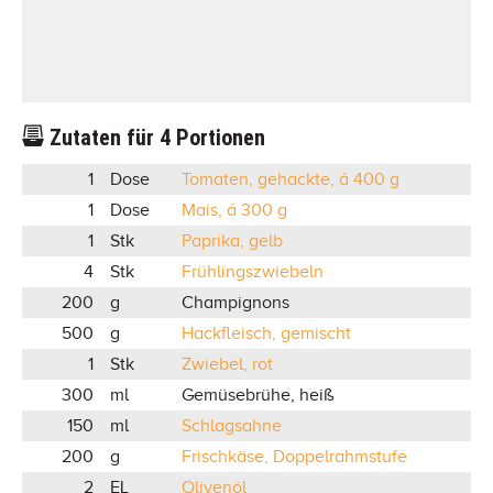
Zutaten für
4
Portionen
1
Dose
Tomaten, gehackte, á 400 g
1
Dose
Mais, á 300 g
1
Stk
Paprika, gelb
4
Stk
Frühlingszwiebeln
200
g
Champignons
500
g
Hackfleisch, gemischt
1
Stk
Zwiebel, rot
300
ml
Gemüsebrühe, heiß
150
ml
Schlagsahne
200
g
Frischkäse, Doppelrahmstufe
2
EL
Olivenöl