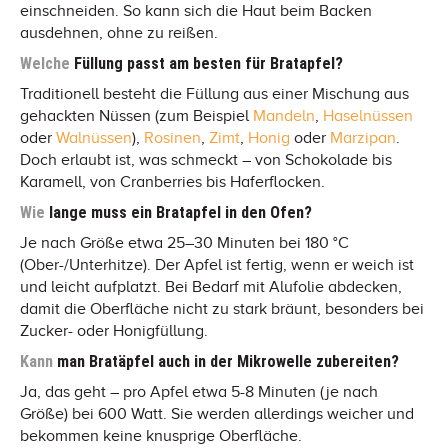
einschneiden. So kann sich die Haut beim Backen
ausdehnen, ohne zu reißen.
Welche
Füllung passt am besten für Bratapfel?
Traditionell besteht die Füllung aus einer Mischung aus
gehackten Nüssen (zum Beispiel
Mandeln
,
Haselnüssen
oder
Walnüssen
),
Rosinen
,
Zimt
,
Honig
oder
Marzipan
.
Doch erlaubt ist, was schmeckt – von Schokolade bis
Karamell, von Cranberries bis Haferflocken.
Wie
lange muss ein Bratapfel in den Ofen?
Je nach Größe etwa 25–30 Minuten bei 180 °C
(Ober-/Unterhitze). Der Apfel ist fertig, wenn er weich ist
und leicht aufplatzt. Bei Bedarf mit Alufolie abdecken,
damit die Oberfläche nicht zu stark bräunt, besonders bei
Zucker- oder Honigfüllung.
Kann
man Bratäpfel auch in der Mikrowelle zubereiten?
Ja, das geht – pro Apfel etwa 5-8 Minuten (je nach
Größe) bei 600 Watt. Sie werden allerdings weicher und
bekommen keine knusprige Oberfläche.