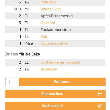
5
zw
Petersilie
500
ml
Wasser, kalt
2
EL
Apfel-Balsamessig
5
EL
Olivenöl
1
TL
Zuckerrübensirup
1
TL
Salz
1
Prise
Cayennepfeffer
Zutaten
für die Deko
2
EL
Cashewkerne, gehackt
2
zw
Basilikum
Portionen
Einkaufsliste
Kochansicht