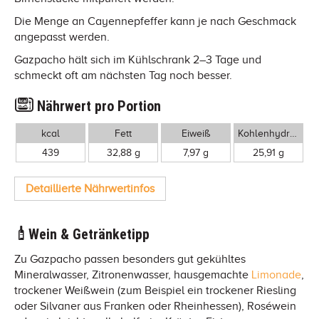
Die Menge an Cayennepfeffer kann je nach Geschmack
angepasst werden.
Gazpacho hält sich im Kühlschrank 2–3 Tage und
schmeckt oft am nächsten Tag noch besser.
Nährwert pro Portion
kcal
Fett
Eiweiß
Kohlenhydrate
439
32,88 g
7,97 g
25,91 g
Detaillierte Nährwertinfos
Wein & Getränketipp
Zu Gazpacho passen besonders gut gekühltes
Mineralwasser, Zitronenwasser, hausgemachte
Limonade
,
trockener Weißwein (zum Beispiel ein trockener Riesling
oder Silvaner aus Franken oder Rheinhessen), Roséwein